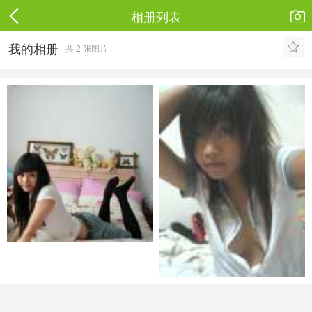
相册列表

我的相册

共 2 张图片