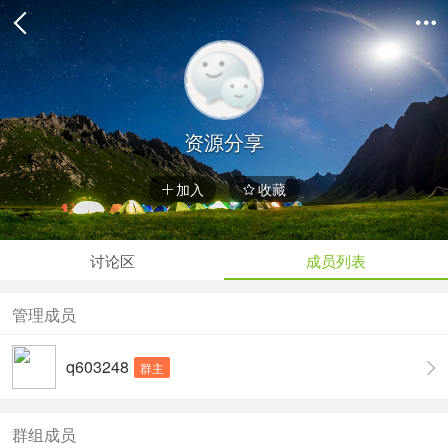

资源分享
加入
收藏


讨论区
成员列表
管理成员
q603248
群主
群组成员